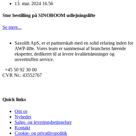
13. mar. 2024 16.56
Stor bestilling på SINOBOOM udlejningslifte
Se mere...
Saxolift ApS, er et partnerskab med en solid erfaring inden for
AWP-lifte. Vores team er sammensat af branchens førende
eksperter, dedikeret til at levere kvalitetsløsninger og
uovertruffen service.
+45 50 92 30 00
CVR Nr.: 43552767
© Copyright 2025 SAXOLIFT ApS All Rights Reserved.
Quick links
Om os
Nyheder
Salgs- og leveringsbetingelser
Kontakt
Cookie- og privatlivspolitik